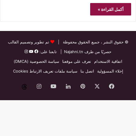
أكمل القراءة »
© حقوق النشر
، جميع الحقوق محفوظة |
تم تطوير وتصميم القالب
حصريًا من طرف
Najahni.tn
| تابعنا على:
اتفاقية الاستخدام
تعرف على موقعنا
سياسة الخصوصية (DMCA)
إخلاء المسؤولية
اتصل بنا
سياسة ملفات تعريف الارتباط Cookies
فيسبوك
‫X
بينتيريست
لينكدإن
‫YouTube
انستقرام
threads