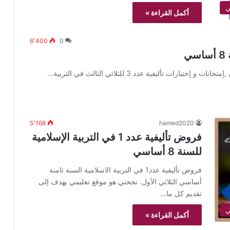
ي
أكمل القراءة »
6٬400
0
5٬168
hamed2020
فروض تأليفية عدد 1 في التربية الإسلامية
للسنة 8 أساسي
فروض تأليفية عدد1 في التربية الاسلامية السنة ثامنة
أساسي الثلاثي الأول. نجحني هو موقع تعليمي يهدف إلى
تقديم كل ما…
ي
أكمل القراءة »