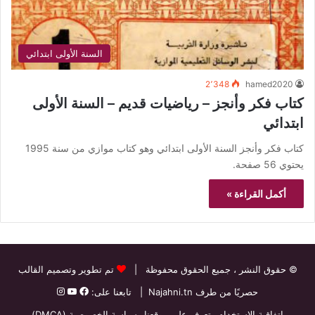
السنة الأولى ابتدائي
2٬348
hamed2020
كتاب فكر وأنجز – رياضيات قديم – السنة الأولى
ابتدائي
كتاب فكر وأنجز السنة الأولى ابتدائي وهو كتاب موازي من سنة 1995
يحتوي 56 صفحة.
أكمل القراءة »
© حقوق النشر
، جميع الحقوق محفوظة |
تم تطوير وتصميم القالب
حصريًا من طرف
Najahni.tn
| تابعنا على:
اتفاقية الاستخدام
تعرف على موقعنا
سياسة الخصوصية (DMCA)