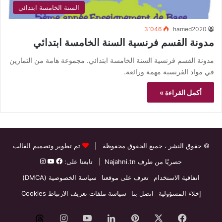
السنة الخامسة ابتدائي
3٬046
hamed2020
مدونة القسم فرنسية السنة الخامسة ابتدائي
مدونة القسم فرنسية السنة الخامسة ابتدائي. مجموعة هامة من التمارين
في مواد الفرنسية مهمة ورائعة.
أكمل القراءة »
© حقوق النشر
، جميع الحقوق محفوظة |
تم تطوير وتصميم القالب
حصريًا من طرف
Najahni.tn
| تابعنا على:
اتفاقية الاستخدام
تعرف على موقعنا
سياسة الخصوصية (DMCA)
إخلاء المسؤولية
اتصل بنا
سياسة ملفات تعريف الارتباط Cookies
فيسبوك
‫X
بينتيريست
لينكدإن
‫YouTube
انستقرام
threads