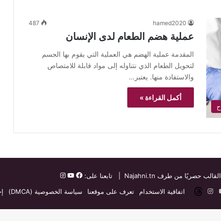
487
hamed2020
عملية هضم الطعام لدى الإنسان
المقدمة عملية الهضم هي العملية التي يقوم بها الجسم
لتحويل الطعام الذي نتناوله إلى مواد قابلة للامتصاص
والاستفادة منها. يعتبر…
أكمل القراءة »
ح
القالب حصريًا من طرف
Najahni.tn
| تابعنا على:
ت
دإن
‫YouTube
انستقرام
threads
اتفاقية الاستخدام
تعرف على موقعنا
سياسة الخصوصية (DMCA)
إخ