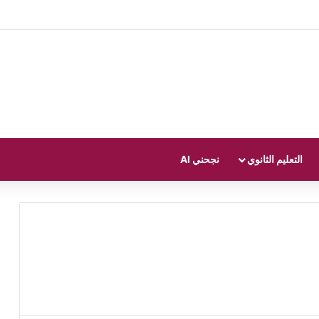
التعليم الثانوي
نجحني AI