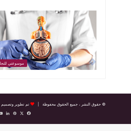
موسوعتي للنجا
© حقوق النشر
، جميع الحقوق محفوظة |
تم تطوير وتصميم 
‫X
فيسبوك
بينتيريس
لينك