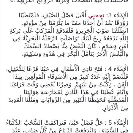
فَاحْتَشَدَتْ فِيهِ
الْفَضَلَاتُ وَغَزَتْهُ الرَّوَائِحُ الْكَرِيهَةُ .»
الْإِمْلَاء 3:
نجحني
أَقْبَلَ فَصْلُ الصَّيْفِ، فَلَمْتَطَيْنَا
زَوْرَقًا بَعْدَ أَنْ أَخَذْنَا مَعَنَا مَا يَلْزَمُنَا مِنْ مَؤُونَةٍ.
انْطَلَقْنَا صَوْبَ الْجَزِيرَةِ فَلَفَدَفَعَ الْمَرْكَبُ عَلَى بَرَكَةِ
اللَّهِ تَدْفَعُهُ رِيحٌ لَيْنَةٌ.
تَوَاصَلَتِ الرَّحْلَةُ الْبَحْرِيَّةُ فِي
أَمْنِ وَسَلَامٍ ، كَانَ الْبَعْضُ مِنَّا يَصْطَادُ السَّمَكَ
وَالْبَعْضُ الْآخَرُ يَتَأَمَّلُ الْبَحْرَ فِي هُدُوءٍ وَسَكِينَةٍ.
الْإِمْلَاء 4 :
فَتَحَ نَادِي الْأَطْفَالِ فِي حَيْنَا فَرْعًا لِلتَّمْثِيلِ،
فَلَنْضَمَّ إِلَيْهِ عَدَدٌ كَبِيرٌ مِنَ الْأَصْدِقَاءِ الْمُولَعِينَ بِهَذَا
الْفَنَ ، وَكُنْتُ مِنْ بَيْنِهِمْ.
وَصِرْنَا نُقَضِي وَقْتَ فَرَاغِنَا
وَأَيَّامَ عُطَلِنَا فِي هَذَا النَّادِي لِمُمَارَسَةِ هِوَايَتِنَا
الْمُفَضَّلَةِ فَحَفِظْنَا الْكَثِيرَ مِنَ الرِّوَايَاتِ وَمَثَلْنَا الْعَدِيدَ
مِنَ الْأَدْوَارِ.
الْإِمْلَاء 5 :
حَلَّ فَصْلُ حَيْنَا، فَتَرَاكَمَتْ السُّحُبُ الدَّكْنَاءُ
فِي السَّمَاءِ ، وَانْدَفَعَتْ الرِّيَاحُ مِنْ كُلِّ صَوْبِ، عِنْدَ