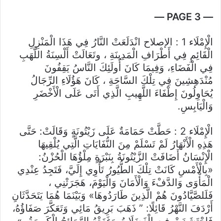
— PAGE 3 —
الْإِمْلَاء 1 :
الإصلاح
انْدَلَعَتْ النَّارُ فِي هَذَا الْمَنْزِلِ
الْقَائِمِ فِي أَطْرَافِ الْمَدِينَةِ ، وتَعَالَتْ أَلْسِنَةُ اللَّهَبِ
فِي الْفَضَاءِ، وَفِيمَا كَانَ أُولَئِكَ النَّاسُ يَقِفُونَ
مُنْدَهِشِينَ فِي تِلْكَ السَّاحَةِ ، كَانَ هَؤُلَاءِ الرِّجَالُ
يُحَاوِلُونَ إِطْفَاءَ
اللَّهِيبِ الَّذِي أَتَى عَلَى الْأَخْضَرِ
وَالْيَابِسِ.
الْإِمْلَاء 2 :
حَطَّتْ حَمَامَةٌ عَلَى زَيْتُونَةٍ وَقَالَتْ: حَتَّى
هَذِهِ الْأَنْهَارُ لَمْ تَسْلَمْ مِنَ النُّفَايَاتِ الَّتِي يُلْقِيهَا
الْإِنْسَانُ أَضَافَتْ الزَّيْتُونَةُ بِنَبْرَةٍ مِلْؤُهَا الْحُزْنُ:
«بِالْأَمْسِ كَانَتْ تِلْكَ الطُّيُورُ تَأْوِي إِلَيَّ، فَتَجِدُ عِنْدِي
الْمَأْوَى وَالدَّفْءَ وَالْأَمَانَ وَالْيَوْمَ، هَجَرَتْنِي ،
فَلَلصَّيَّادُونَ هُمْ الَّذِينَ طَارَدُوهَا» وَبَيْنَمَا هُمَا يَتَحَدَّثَانِ
أَرْدَفَ النَّهْرُ قَائِلًا: ” ذَهَبَ بَرِيقُ مَائِي وَتَعَكَّرَ صَفَاؤُهُ،