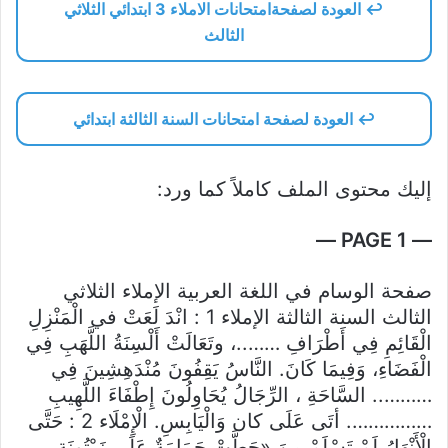
↩️ العودة لصفحةامتحانات الاملاء 3 ابتدائي الثلاثي
الثالث
↩️ العودة لصفحة امتحانات السنة الثالثة ابتدائي
إليك محتوى الملف كاملاً كما ورد:
— PAGE 1 —
صفحة الوسام في اللغة العربية الإملاء الثلاثي
الثالث السنة الثالثة الإملاء 1 : انْدَ لَعَتْ في الْمَنْزِلِ
الْقَائِمِ فِي أَطْرَافِ ……..، وتَعَالَتْ أَلْسِنَةُ اللَّهَبِ فِي
الْفَضَاءِ، وَفِيمَا كَانَ. النَّاسُ يَقِفُونَ مُنْدَهِشِينَ فِي
……….. السَّاحَةِ ، الرِّجَالُ يُحَاوِلُونَ إِطْفَاءَ اللَّهِيبِ
……………. أتَى عَلَى كان وَالْيَابِسِ. الْإِمْلَاء 2 : حَتَّى
الْأَنْهَارُ لَمْ تَسْلَمْ مِنَ «حَطَّتْ حَمَامَةٌ عَلَى زَيْتُونَةٍ