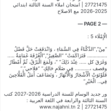
27721475 | امتحان املاء السنة الثالثة ابتدائي
2025-2026 مع الاصلاح
— PAGE 2 —
الْإِمْلَاء 5 :
“مِنْ”,”الدَّكْنَاءُ فِي السَّمَاءِ ، وَانْدَفَعَتْ حَلَّ فَضْلُ
…………… فَتَرَاكَمَتْ”
“الصَّغِيرُ”,”الْغُرْفَةَ غَمَامَةٌ …..
وَغَرَقَ كل ….. عِنْدَ ذَلِكَ”
“، وَلَمَعَ الْبَرْقُ، ثُمَّ أَمْطَارُ
وقصف ،……….. فِي ضَلَامٍ حَالِكِ”
“فلاحي”,”
فَلَوْتَوَتْ الْأَشْجَارُ وَالْأَنْهَارُ ، وَتَضَاعَفَ أَمَلُ الْفَلَّاحِينَ
فِي.. الْخَيْرِ”
ور
جديد الوسام للسنة الدراسية 2026-2027 كتب
السنة الثالثة والرابعة في اللغة العربية :
www.najahni.tn
27721475 | 2