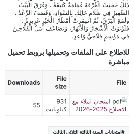
ذَلِكَ حَجَبَتْ الْغُرْفَةَ غَمَامَةٌ كَثِيفَةٌ ، وَغَرَقَ الْبَيْتُ
الصَّغِيرُ فِي ظَلَامٍ حَالِكِ بِالسَّوَادِ، وَقَصَفَ الرَّعْدُ ،
وَلَمَعَ الْبَرْقُ، ثُمَّ انْهَمَرَتْ أَمْطَارُ الْخَيْرِ غَزِيرَةً ،
فَلَوْتَوَتْ الْأَشْجَارُ وَالْأَنْهَارُ، وَتَضَاعَفَ أَمَلُ الْفَلَّاحِينَ
فِي مَوْسِمٍ فِلَاحِيٌّ وَاعِدٍ.
للاطلاع على الملفات وتحميلها بروبط تحميل
مباشرة
File
Downloads
File
size
امتحان املاء مع
931
55
الاصلاح 2025-2026
كيلوبايت
امتحانات السنة الثالثة الثلاثي الثالث