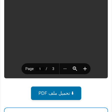
⬇️ تحميل ملف PDF