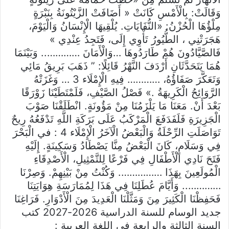
وَقَالَتْ: بِالْأَمْسِ كَانَتْ « أَضَافَتْ الزَّيْتُونَةُ بِنَبْرَةٍ
مِلْؤُهَا الْحُزْنُ: «النُّفَايَاتِ. يُلْقِيهَا الْإِنْسَانُ وَالْيَوْمَ،
هَجَرَتْنِي ، الطُّيُورُ تَأْوِي إِلَى، فَتَجِدُ عِنْدِي »
فَالصَّيَّادُونَ هُمْ طَارَدُوهَا …وَالْأَمَانَ ………….. وَبَيْنَمَا
هُمَا يَتَحَدَّثَانِ أَرْدَفَ النَّهْرُ قَائِلًا: ” ذَهَبَ بَرِيقُ مَائِي
وَتَعَكَّرَ صَفَاؤُهُ، ………… فِيهِ الْإِمْلَاء 3 … وَغَزَتْهُ
الرَّوَائِحُ الْكَرِيهَةُ .» فَصْلُ الصَّيْفِ، فَلَمْتَطَيْنَا زَوْرَقًا
بَعْدَ أَنْ. مَعَنَا مَا يَلْزَمُنَا مِنْ مَؤُونَةٍ. انْطَلَقْنَا صَوْبَ
الْجَزِيرَةِ فَلَفَدَفَعَ الْمَرْكَبُ عَلَى بَرَكَةِ اللَّهِ تَدْفَعُهُ رِيحٌ
تَوَاصَلَتِ الرِّحْلَةُ وَالْبَعْضُ الْآخَرُ الْإِمْلَاء 4 : في الْبَحْرَ
فِي وَسَلَامٍ، كَانَ الْبَعْضُ مِنَّا يَصْطَادُ وَسَكِينَةٍ. إِلَيْهِ
فَتَحَ نَادِي الْأَطْفَالِ فِي فَرْعًا لِلتَّمْثِيلِ، الْأَصْدِقَاءِ
الْمُولَعِينَ بِهَذَا ……………. وَكُنْتُ مِنْ بَيْنِهِمْ. وَصِرْنَا
………….. وَأَيَّامَ عُطَلِنَا فِي هَذَا لِمُمَارَسَةِ هِوَايَتِنَا
فَحَفِظْنَا الْكَثِيرَ مِنَ وَمَثَّلْنَا الْعَدِيدَ مِنَ الْأَدْوَارِ. فَرَاغِنَا
جديد الوسام للسنة الدراسية 2026-2027 كتب
السنة الثالثة والرابعة في اللغة العربية :