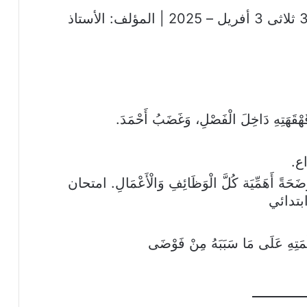
كتاب متعة الاختبارات سنة 3 ثلاثى 3 أفريل – 2025 | المؤلف: الأستاذ
قَهْقَهَتِهِ دَاخِلَ الْفَصْلِ، وَغَضَبُ أَحْمَدَ.
اع.
مُوَضَحَةً أَهَمِّيَة كُلَّ الْوَظَائِفِ وَالْأَعْمَالِ. امتحان
ابتدائي
لَّمَتِهِ عَلَى مَا سَبَبَهُ مِنْ فَوْضَى