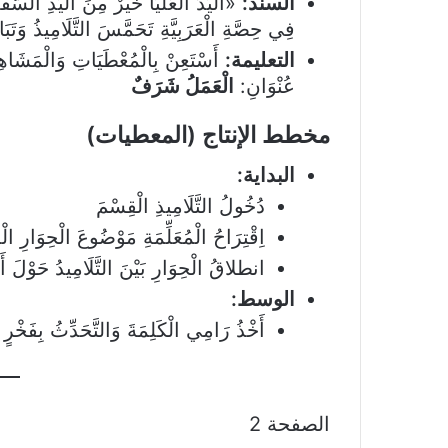
السند:
«اليَدُ الْعُلْيَا خَيْرٌ مِنَ الْيَدِ السُّ
فِي حِصَّةِ الْعَرَبِيَّةِ تَحَمَّسَ التَّلَامِيذُ وَتَبَا
التعليمة:
أَسْتَعِنْ بِالْمُعْطَيَاتِ وَالْمَشَاهِدِ ا
عُنْوَانِ:
الْعَمَلُ شَرَفٌ
مخطط الإنتاج (المعطيات)
البداية:
دُخُولُ التَّلَامِيذِ الْقِسْمَ
اِقْتِرَاحُ الْمُعَلِّمَةِ مَوْضُوعَ الْحِوَارِ ال
انطلاقُ الْحِوَارِ بَيْنَ التَّلَامِيدُ حَوْلَ أَه
الوسط:
أَخْذُ رَامِي الْكَلِمَةَ وَالتَّحَدِّثُ بِفَخْرٍ 
الصفحة 2