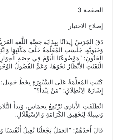
الصفحة 3
إصلاح الاختبار
دَقَ الجَرَسُ إِيذانًا بِبِدَايَةِ حِصَّةِ اللَّغَةِ العَرَب
وَحَيَوِيَّةٍ، جَلَسَتِ المُعَلَّمَةُ خَلْفَ مَكْتَبِهَا وَابْتِ
الحَنُونِ: “مَوْضُوعُنَا الْيَوْمَ فِي حِصَةِ الْحِوَارِ 
الْتَفَتَتِ الأَنْظَارُ نَحْوَهَا، وَعَمَّ الفُضُولُ الوُجُو
كَتَبَتِ المُعَلِّمَةُ عَلَى السَّبُورَةِ بِخَطْ جَمِيل: أَ
إِشَارَةَ الِانْطِلَاقِ: “مَنْ يَبْدَأ؟”
انْطَلَقَتِ الأَبَادِي تَرْتَفِعُ بِحَمَاسِ، وَبَدَأَ التَّلَام
وَسِيلَةً لِتَحْقِيقِ الكَرَامَةِ وَالاِسْتِقْلَالِ.
قَالَ أَحَدُهُمْ: “العَمَلُ يَجْعَلُنَا نُعِيلُ أَنْفُسَنَا وَلَ