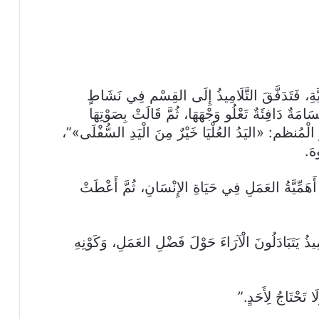
ِيَّةِ، فَتَدَفَّقَ التَّلَامِيذُ إِلَى القِسْم فِي نَشَاطٍ
سَامَةٌ دَافِئَةٌ تَعْلُو وَجْهَهَا، ثُمَّ قَالَتْ بِصَوْتِهَا
الْمُنظم: «اليَدُ العُلْيَا خَيْرٌ مِنَ الْيَدِ السُّفْلَى»”،
هَ.
هَمِّيَّةُ العَمَلِ فِي حَيَاةِ الإِنْسَانِ، ثُمَّ أَعْطَتْ
ِيذُ يَتَبَادَلُونَ الْآرَاءَ حَوْلَ فَضْلِ العَمَلِ، وَكَوْنِهِ
ا تَحْتَاجُ لِأَحَدٍ.”