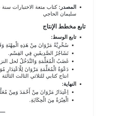
المصدر:
سليمان الحاجي
تابع مخطط الإنتاج
تابع الوسط:
سُخْرِيَّةُ مَرْوَانَ مِنْ هَذِهِ الْمِهْنَةِ وَ
تَشَاجُرُ الصَّدِيقَينِ فِي القِسْم.
غَضَبُ الْمُعَلِّمَةِ وَالتَّدَخُلُ لحل النز
دَعْوَةُ الْمُعَلِّمَةِ مَرْوَانَ لِلْاعْتِدَارِ 
انتاج كتابي للثلاثي الثالث الثالثة 
النهاية:
اِعْتِدَارُ مَرْوَانَ مِنْ أَحْمَدَ وَمِنْ مُعَ
الْعِبْرَةُ مِنَ الْحِكَايَةِ.