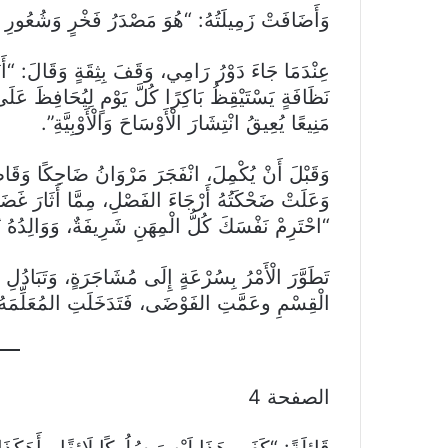
وَأَضَافَتْ زَمِيلَتُهُ: “هُوَ مَصْدَرُ فَخْرٍ وَشُعُورِ بِ
عِنْدَمَا جَاءَ دَوْرُ رَامِي، وَقَفَ بِثِقَةٍ وَقَالَ: “
نَظَافَةٍ يَسْتَيْقِظُ بَاكِرًا كُلَّ يَوْمٍ لِيُحَافِظَ عَلَى 
مَنِيعًا يُعِيقُ انْتِشَارَ الْأَوْسَاحَ وَالْأَوْبِيَّةِ”.
وَقَبْلَ أَنْ يُكْمِلَ، انْفَجَرَ مَرْوَانُ ضَاحِكًا وَقَا
وَعَلَتْ ضَحْكَتُهُ أَرْجَاءَ الفَصْلِ، مِمَّا أَثَارَ 
“احْتَرِمْ نَفْسَكَ كُلُّ الْمِهَنِ شَرِيفَةٌ، وَوَالِدُهُ ي
تَطَوَّرَ الْأَمْرُ بِسُرْعَةٍ إِلَى مُشَاجَرَةٍ، وَتَبَادُلِ 
الْقِسْمِ وعَمَّتِ الفَوْضَى، فَتَدَخَلَتِ المُعَلِّمَه
الصفحة 4
قَائِلَةً: “كَفَى هَذَا لَيْسَ سُلُوكًا لَائِقًا ، أَهَكَذَ