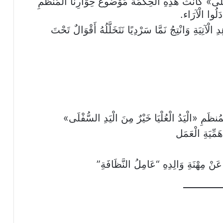
فْلَى» كَانَتْ هَذِهِ الْحِكْمَةُ مَوْضُوعَ حِوَارِنَا الْمُنَظَمِ
دَلُوا الْآرَاء.
لْآتِيَةِ وَانْتِجُ نَمَّا سَرْدِيًا نَتَخَلَّلُهُ أَقْوَالٌ تَحْتَ
ْمُنظَمِ «الْيَدُ الْعُلْيَا خَيْرٌ مِنَ الْيَدِ السُّفْلَى»
َمِّيَةِ الْعَمَل
عَنْ مِهْنَةِ وَالِدِهِ “عَامِلُ النَّظَافَةِ”