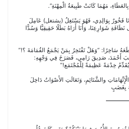
العَطَاءِ، مَهُمَا كَانَتْ طَبِيعَةُ الْمِهْنَةِ”.
أَنَا فَخُورٌ بِوَالِدِي، فَهُوَ يَسْتَغِلُ (يشتغل) عَامِلَ
نَظَافَةِ شَوَارِعِنَا، وَأَنَا أَرَاهُ بَطَلًا حَقِيقِيًّا وَسُدًّا
طَعَهُ سَاخِرًا: “وَهَلْ تَفْتَخِرُ بِمَنْ يَجْمَعُ القُمَامَةَ ؟!”
غَضَبَ أَحْمَدَ، صَدِيقَ رَامِي، فَصَرَخَ فِي وَجْهِهِ:
ُقَدِّمُ خِدْمَةً عَظِيمَةً لِلْمُجْتَمَع!”
الْإِتِّهَامَاتِ والشَّتَائِمِ، وَتَعَالَتِ الأَصْوَاتُ دَاخِلَ
ُ بِغَضَبٍ
ا تُدِيرُونَ الأُمُورَ فِيمَا بَيْنَكُمْ؟ مَتَى كَانَ عُلُو