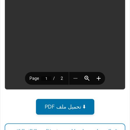
⬇️ تحميل ملف PDF