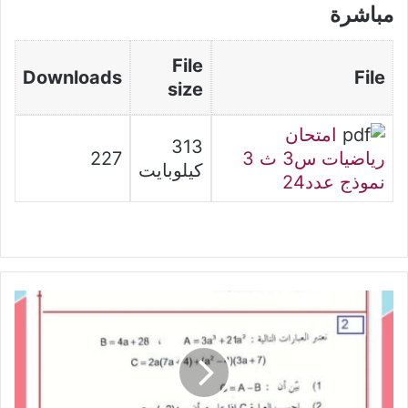
مباشرة
File
Downloads
File
size
امتحان
313
رياضيات س3 ث 3
227
كيلوبايت
نموذج عدد24
تجميع
فروض
تأليفية
عدد3
🦋
في