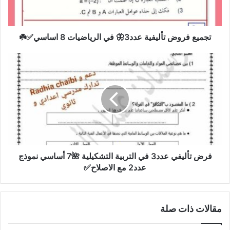
الرياضيات
8
اساسي✅
☘️
تجميع فروض تأليفية عدد3🦋 في الرياضيات 8 اساسي✅☘️
فرض
تأليفي
عدد3
في
التربية
التشكيلية
🌺
7
أساسي
نموذج
فرض تأليفي عدد3 في التربية التشكيلية 🌺7 أساسي نموذج
عدد2
عدد2 مع الاصلاح✅
مع
الاصلاح✅
مقالات ذات صلة