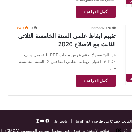
أكمل القراءة »
840
0
hamed2020
تقييم ايقاظ علمي السنة الخامسة الثلاثي
الثالث مع الاصلاح 2026
هذا المتصفح لا يدعم عرض ملفات PDF. ⬇️ تحميل ملف
PDF 🔬 اختبار الإيقاظ العلمي التفاعلي 🔬 السنة الخامسة
–…
أكمل القراءة »
القالب حصريًا من طرف
Najahni.tn
| تابعنا على:
ت
دإن
‫YouTube
انستقرام
threads
اتفاقية الاستخدام
تعرف على موقعنا
سياسة الخصوصية (DMCA)
إخ