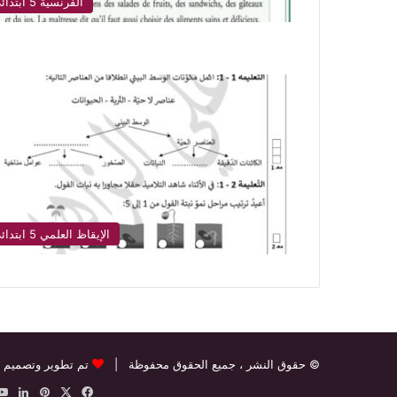
الفرنسية 5 ابتدائي
الإيقاظ العلمي 5 ابتدائي
© حقوق النشر
، جميع الحقوق محفوظة |
تم تطوير وتصميم 
‫X
فيسبوك
بينتيريس
لينك