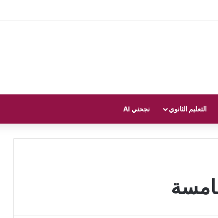
التعليم الثانوي
نجحني AI
خامسة