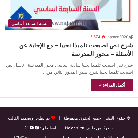
السنة السابعة أساسي
6٬574
hamed2020
شرح نص اصبحت تلميذا نجيبا – مع الإجابة عن
الأسئلة – محور المدرسة
شرح نص اصبحت تلميذا نجيبا سابعة اساسي محور المدرسة . تحليل نص
اصبحت تلميذا نجيبا يندرج ضمن المحور الثاني من…
أكمل القراءة »
© حقوق النشر
، جميع الحقوق محفوظة |
تم تطوير وتصميم القالب
حصريًا من طرف
Najahni.tn
| تابعنا على:
اتفاقية الاستخدام
تعرف على موقعنا
سياسة الخصوصية (DMCA)