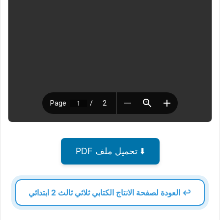
⬇️ تحميل ملف PDF
↩️ العودة لصفحة الانتاج الكتابي ثلاثي ثالث 2 ابتدائي