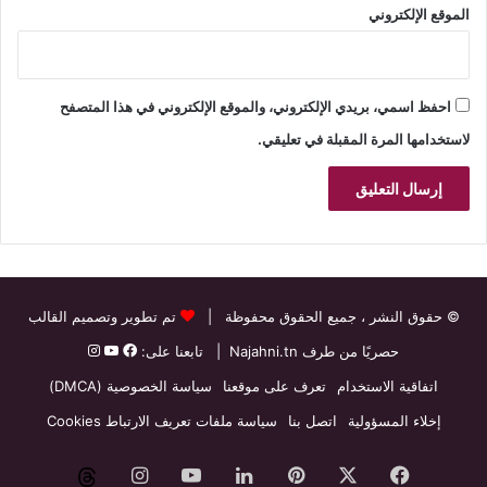
الموقع الإلكتروني
احفظ اسمي، بريدي الإلكتروني، والموقع الإلكتروني في هذا المتصفح
لاستخدامها المرة المقبلة في تعليقي.
© حقوق النشر
، جميع الحقوق محفوظة |
تم تطوير وتصميم القالب
حصريًا من طرف
Najahni.tn
| تابعنا على:
اتفاقية الاستخدام
تعرف على موقعنا
سياسة الخصوصية (DMCA)
إخلاء المسؤولية
اتصل بنا
سياسة ملفات تعريف الارتباط Cookies
فيسبوك
‫X
بينتيريست
لينكدإن
‫YouTube
انستقرام
threads