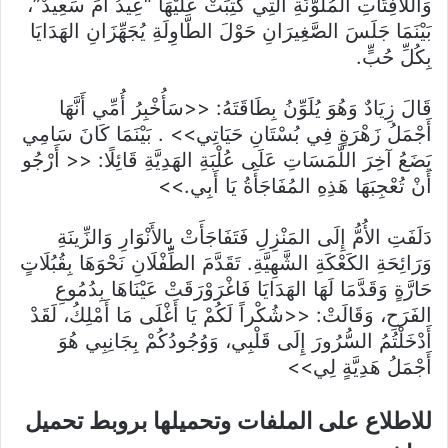
وَاللَّافِتَاتِ المُلَوَّنَةِ الَّتِي كُتِبَتْ عَلَيْهَا “عِيدُ أُمٍّ سَعِيدٌ”،
بَيْنَمَا جَلَسَ الصَّغِيرَانِ حَوْلَ الطَّاوِلَةِ يُجَهِّزَانِ الهَدَايَا
بِكُلِّ حُبٍّ.
قَالَ زِيَادٌ وَهُوَ يُلَوِّنُ بِطَاقَتَهُ: <<سَأُخْبِرُ أُمِّي أَنَّهَا
أَجْمَلُ زَهْرَةٍ فِي بُسْتَانِ حَيَاتِي>> . بَيْنَمَا كَانَ سَامِي
يَضَعُ آخِرَ اللَّمَسَاتِ عَلَى عُلْبَةِ الهَدِيَّةِ قَائِلًا: << أَرْجُو
أَنْ تُعْجِبَهَا هَذِهِ المُفَاجَأَةُ يَا أَبِي.>>
دَلَفَتِ الأُمُّ إِلَى المَنْزِلِ فَتَفَاجَأَتْ بِالأَنْوَارِ وَالزِّينَةِ
وَرَائِحَةِ الكَعْكَةِ الشَّهِيَّةِ. تَقَدَّمَ الطِّفْلَانِ نَحْوَهَا بِقُبُلَاتٍ
حَارَّةٍ وَقَدَّمَا لَهَا الهَدَايَا فَاغْرَوْرَقَتْ عَيْنَاهَا بِدُمُوعِ
الفَرَحِ، وَقَالَتْ: <<شُكْراً لَكُمْ يَا أَغْلَى مَا أَمْلِكُ، لَقَدْ
أَدْخَلْتُمُ السُّرُورَ إِلَى قَلْبِي، وَوُجُودُكُمْ بِجَانِبِي هُوَ
أَجْمَلُ هَدِيَّةٍ لِي>>
للاطلاع على الملفات وتحميلها بروبط تحميل