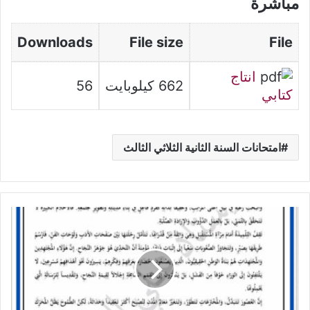
مباشرة
Downloads
File size
File
انتاج
662 كيلوبايت
56
كتابي
امتحانات السنة الثانية الثلاثي الثالث
فرض
جامع
في
العربية
الثلاثي
الثالث
سنة