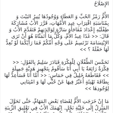
الإِصْلَاحُ
الأُمُّ رَمْزُ الحُبِّ وَ العَطَاءِ وَوُجُودُهَا يُنِيرُ البَيْتَ وَ
بِمُنَاسَبَةِ اقْتِرَابِ عِيدِ الأُمَّهَاتِ، قَرَّرَ الأَبُ مُشَارَكَةَ
طِفْلَيْهِ إِعْدَادَ مُفَاجَأَةٍ سَارَّةٍ لِوَالِدَتِهِمْ فَتَقَدَّمَ الأَبُ وَ
قَالَ: << غَدًا عِيدُ الأُمِّ، وَكُلُّ مَا أَتَمَنَّاهُ هُوَ أَنْ تَرَى
الإِبْتِسَامَةَ تَرْتَسِمُ عَلَى وَجْهِ أُمِّكُمْ فَمَا رَأْيُكُمَا لَوْ نُعِدُّ
لَهَا حَفْلَةً ؟ >>
تَحَمَّسَ الطِّفْلَانِ لِلْفِكْرَةِ فَبَادَرَ سَلِيمٌ بِالقَوْلِ: <<
فِكْرَةٌ رَائِعَةٌ يَا أَبِي أَنَا سَأَقُومُ بِتَجْهِيزِ هَدِيَّةٍ جَمِيلَةٍ
>> فَقَاطَعَهُ خَلِيلٌ فِي حَمَاسٍ: << أَمَّا أَنَا فَسَأُعِدُّ لَهَا
بِطَاقَةَ تَهْنِئَةٍ أُعَبِّرُ فِيهَا عَنْ حُبِّي لَهَا وَ امْتِنَانِي
لِوُجُودِهَا >>
مَا إِنْ خَرَجَتِ الأُمُّ لِقَضَاءِ بَعْضِ المَهَامِّ، حَتَّى تَحَوَّلَ
المَنْزِلُ إِلَى خَلِيَّةِ نَحْلٍ. اِنْهَمَكَ الأَبُ فِي تَعْلِيقِ الزِّينَةِ