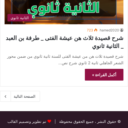
الثانية ثانوي
723
hamed2020
شرح قصيدة ثلاث هن عيشة الفتى _ طرفة بن العبد
_ الثانية ثانوي
شرح قصيدة ثلاث هن من عيشة الفتى للسنة ثانية ثانوي من ضمن محور
الشعر الجاهلي ثانية 2 ثانوي شرح نص…
أكمل القراءة »
الصفحة التالية
© حقوق النشر
، جميع الحقوق محفوظة |
تم تطوير وتصميم القالب