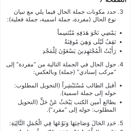
حدد مكونات جملة الحال فيما يلي مع تبيان
نوع الحال (مفردة، جملة اسمية، جملة فعلية):
يَمْضِي نَحْوَ هَدَفِهِ مُبْتَسِماً
تَقِفُ لَيْلَى وَهِيَ مُوقِنَةٌ
رَأَيْتُ الْمُجْتَهِدِينَ يَسْعَوْنَ لِلْمَجْدِ
حول الحال في الجملة التالية من “مفردة” إلى
“مركب إسنادي” (جملة) وبالعكس:
أقبل الطالب مُسْتَبْشِراً (التحويل المطلوب:
حوله إلى جملة اسمية).
يطالع أمين الكتب يَبْحَثُ عَنْ حَلٍّ (التحويل
المطلوب: حوله إلى “مفرد”).
حَدِدِ الحَالَ وَصَاحِبَهَا وَنَوْعَهَا فِي الْجُمَلِ التَّالِيَةِ: