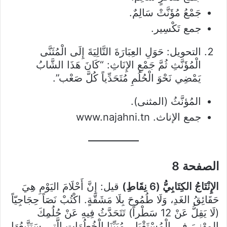
جَمْعُ مُؤَنَّتْ سَالِمٌ.
جمع تَكْسِير.
التحويل: حَوَلِ العِبَارَةَ التَّالِيَةَ إِلَى الْمُثَنَّى
الْمُؤَنَّثِ ثُمَّ جَمْعِ الإِنَاثِ: “كَانَ هَذَا الشَّابُ
يَمْضِي نَحْوَ الْحُلُمِ مُتَحَدِّياً كُلَّ صَعْب”.
المُؤنَّثُ (المثنى).
جمع الإناث. www.najahni.tn
الصفحة 8
الإِنْتَاجُ الكِتَابِيُّ (6 نِقَاطِ)
قيل: إِنَّ أَحْلَامَ اليَوْمِ هِيَ
حَقَائِقُ الغَدِ، وَلَا طُمُوحَ بِلَا مَشَقَّةٍ.
اكْتُبْ نَصَاً حِجَاجِيّاً
(لَا يَقِلُّ عَنْ 12 سَطْراً) تَتَحَدَّثُ فِيهِ عَنْ حُلُمِكَ
المِهْنِيَ فِي الْمُسْتَقْبَلِ، مُبَيِّنَا الْخُطُوَاتِ الَّتِي سَتَتَّبِعُهَا