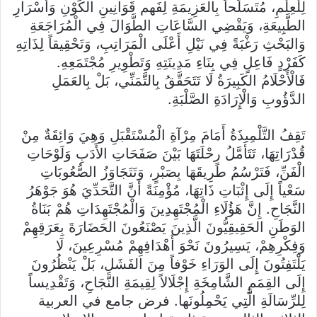
لِلْعِلْمِ، مُتَسَلِّحاً بِالعَزِيمَةِ لِفَهم قَوَانِينِ الكَوْنِ وَأَسْرَارِ
الطَّبِيعَةِ، وَيَقْضِي السَّاعَاتِ الطَّوَالَ فِي الْمُرَاجَعَةِ
وَالبَحْثِ رَغْبَةً فِي نَيْلِ أَعْلَى الْمَرَاتِبِ، وَتَحْقِيقاً لِذَاتِهِ
كَفَرْدٍ فَاعِلٍ فِي بِنَاءِ مَدِينَتِهِ وَتَطْوِيرِ مُجْتَمَعِهِ.
فَالْأَحْلَامُ الكَبِيرَةُ لَا تَتَحَقَّقُ بِالتَّمَنِّي، بَلْ بِالعَمَلِ
الدَّؤُوبِ وَالْإِرَادَةِ الصَّلْبَةِ.
تَقِفُ التَّلْمِيذَةُ أَمَامَ مِرْآةِ الْمُسْتَقْبَلِ وَهِيَ وَائِقَةٌ مِنْ
قُدْرَاتِهَا، تَتَأَمَّلُ رِحْلَتَهَا بَيْنَ صَفَحَاتِ الأَدَبِ وَلَوْحَاتِ
الْفَنِّ، فَتَرْسُمُ طَرِيقَهَا بِصَبْرٍ، وَتَتَجَاوَزُ الصُّعُوبَاتِ
سَعْياً إِلَى إِثْبَاتِ ذَاتِهَا، مُؤْمِنَةً أَنَّ التَّحَدِّيَ هُوَ جَوْهَرُ
النَّجَاحِ. إِنَّ هَؤُلَاءِ الْمُجْتَهِدِينَ وَالْمُجْتَهِدَاتِ هُمْ بَنَاةُ
الوَطَنِ الحَقِيقِيُّونَ الَّذِينَ يَصْنَعُونَ الحَضَارَةَ بِعَرَقِهِمْ
وَفِكْرِهِمْ، يَسِيرُونَ نَحْوَ أَهْدَافِهِمْ مُسْرِعِينَ، لَا
يَلْتَفِتُونَ إِلَى الوَرَاءِ خَوْفاً مِنَ الفَشَلِ، بَلْ يَنْظُرُونَ
إِلَى القِمَمِ الشَّامِخَةِ إِجْلَالاً لِقِيمَةِ النَّجَاحِ، وَتَقْدِيساً
لِلرِّسَالَةِ الَّتِي يَحْمِلُونَها. فرض جامع في العربية