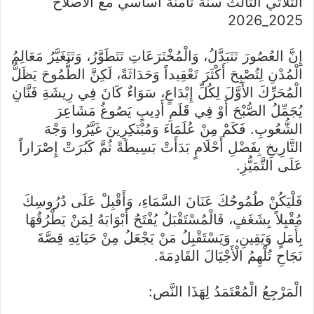
الثلاثي الثالث سنة ثامنة اساسي مع الاصلاح
2025_2026
إِنَّ العُصُورَ تَتَبَدَّلُ، وَالْمُخْتَرَعَاتِ تَتَطَوَّرُ، وَتَتَغَيَّرُ مَعَالِمُ
الْمُدْنِ لِتُصْبِحَ أَكْثَرَ تَعْقِيداً وَحَدَاثَةً، لَكِنَّ الطُّمُوحَ يَظَلُّ
الْمُحَرِّكَ الأَوَّلَ لِكُلِّ إِبْدَاعٍ، سَوَاءٌ كَانَ فِي رِيشَةِ فَنَّانِ
يُجَمِّلُ الصُّبْحَ أَوْ فِي قَلَمِ أَدِيبٍ يَصُوغُ مَشَاعِرَ
الشُّعُوبِ.
فَكَمْ مِنْ عُلَمَاءَ وَمُبْتَكِرِينَ غَيَّرُوا وَجْهَ
التَّارِيخِ بِفَضْلِ أَحْلَامٍ بَدَأَتْ بَسِيطَةً ثُمَّ كَبُرَتْ إِصْرَاراً
عَلَى التَّمَيُّزِ.
فَلْيَكُنْ طُمُوحُكَ عَنَانَ السَّمَاءِ، وَأَقْبِلْ عَلَى دُرُوسِكَ
مُقْبِلاً بِشَغَفٍ، فَالْمُسْتَقْبَلُ يُفْتَحُ أَبْوَابَهُ لِمَنْ يَطْرُقُهَا
بِأَمَلٍ وَيَقِينِ، وَيَسْتَقْبِلُ مَنْ يَجْعَلُ مِنْ حَيَاتِهِ قِصَّةَ
نَجَاحِ تُلْهِمُ الْأَجْيَالَ القَادِمَةَ.
الْمَرْجِعُ الْمُعْتَمَدُ لِهَذَا النَّص: