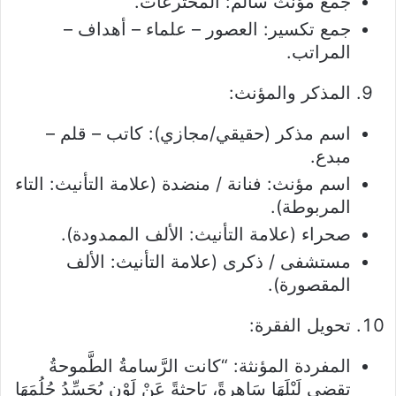
جمع مؤنث سالم: المخترعات.
جمع تكسير: العصور – علماء – أهداف –
المراتب.
المذكر والمؤنث:
اسم مذكر (حقيقي/مجازي): كاتب – قلم –
مبدع.
اسم مؤنث: فنانة / منضدة (علامة التأنيث: التاء
المربوطة).
صحراء (علامة التأنيث: الألف الممدودة).
مستشفى / ذكرى (علامة التأنيث: الألف
المقصورة).
تحويل الفقرة:
المفردة المؤنثة: “كانت الرَّسامةُ الطَّموحةُ
تقضي لَيْلَهَا سَاهِرةً، بَاحِثةً عَنْ لَوْنٍ يُجَسِّدُ حُلُمَهَا