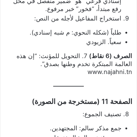
إسنادي فرعي “هو” ضمير منفصل في محل
رفع مبتدأ، “فخور” خبر مرفوع.
استخراج المفاعيل لأجله من النص:
طلباً (شكله النحوي: م شبه إسنادي).
سعياً. الزيودي
الصرف (6 نقاط)
7. التحويل للمؤنث:
“إن هذه
العالمة المبتكرة تخدم وطنها بصدق”.
www.najahni.tn
الصفحة 11 (مستخرجة من الصورة)
تصنيف الجموع:
جمع مذكر سالم: المجتهدين.