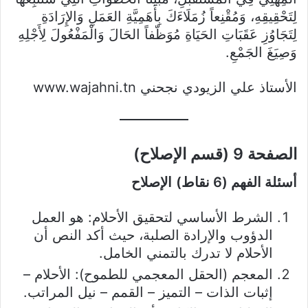
لِتَحْقِيقِهِ، وَمُقْنِعاً زُمَلَاءَكَ بِأَهَمِيَّةِ العَمَلِ وَالإِرَادَةِ
لِتَجَاوُزِ عَقَبَاتِ الحَيَاةِ مُوَظّفاً الحَالَ وَالْمَفْعُولَ لِأَجْلِهِ
وَصِيَغَ الجَمْعِ.
الأستاذ علي الزيودي
نجحني
www.wajahni.tn
الصفحة 9 (قسم الإصلاح)
أسئلة الفهم (6 نقاط)
الإصلاح
الشرط الأساسي لتحقيق الأحلام: هو العمل
الدؤوب والإرادة الصلبة، حيث أكد النص أن
الأحلام لا تدرك بالتمني الخامل.
المعجم (الحقل المعجمي للطموح): الأحلام –
إثبات الذات – التميز – القمم – نيل المراتب.