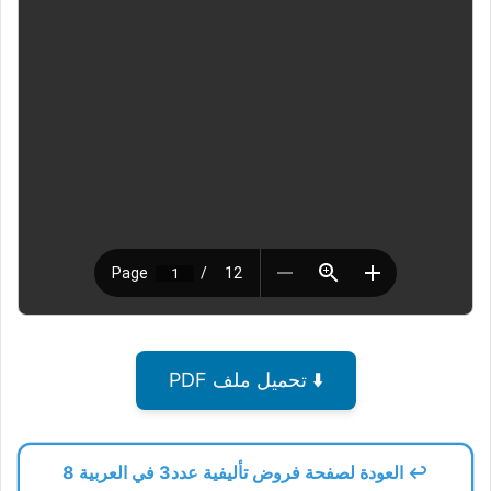
⬇️ تحميل ملف PDF
↩️ العودة لصفحة فروض تأليفية عدد3 في العربية 8