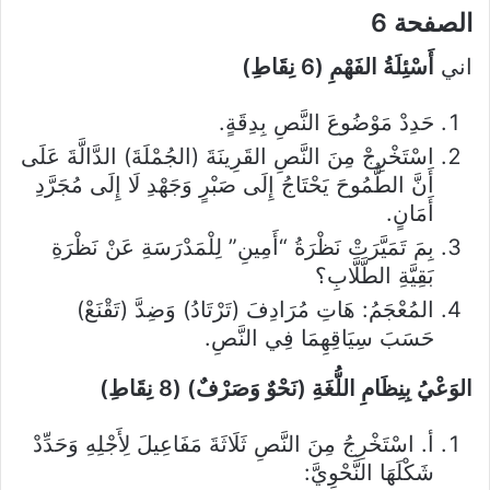
الصفحة 6
اني
أَسْئِلَةُ الفَهْمِ (6 نِقَاطِ)
حَدِدْ مَوْضُوعَ النَّصِ بِدِقَةٍ.
اسْتَخْرِجْ مِنَ النَّصِ القَرِينَةَ (الجُمْلَةَ) الدَّالَّةَ عَلَى
أَنَّ الطُّمُوحَ يَحْتَاجُ إِلَى صَبْرٍ وَجَهْدِ لَا إِلَى مُجَرَّدِ
أَمَانٍ.
بِمَ تَمَيَّرَتْ نَظْرَةُ “أَمِينِ” لِلْمَدْرَسَةِ عَنْ نَظْرَةِ
بَقِيَّةِ الطَّلَّابِ؟
المُعْجَمُ: هَاتِ مُرَادِفَ (تَرْتَادُ) وَضِدَّ (تَقْنَعْ)
حَسَبَ سِيَاقِهِمَا فِي النَّصِ.
الوَعْيُ بِنِظَامِ اللُّغَةِ (نَحْوٌ وَصَرْفٌ) (8 نِقَاطِ)
أ. اسْتَخْرِجُ مِنَ النَّصِ ثَلَاثَةَ مَفَاعِيلَ لِأَجْلِهِ وَحَدِّدْ
شَكْلَهَا النَّحْوِيَّ: