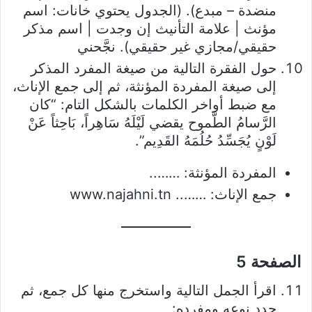
منضدة – مبدع). (الجدول يحتوي خانات: اسم
مؤنث | علامة التأنيث إن وجدت | اسم مذكر
حقيقي/مجازي غير حقيقي). نجَّحني
حول الفقرة التالية من صيغة المفرد المذكر
إلى صيغة المفردة المؤنثة، ثم إلى جمع الإناث،
مع ضبط أواخر الكلمات بالشكل التام: “كان
الرَّسامُ الطَّموح يقضي لَيْلَهُ سَاهِراً، بَاحِثاً عَنْ
لَوْنٍ يُجَسِّدُ حُلُمَهُ القَدِيم”.
المفردة المؤنثة: ……..
جمع الإناث: …….. www.najahni.tn
الصفحة 5
اقرأ الجمل التالية واستخرج منها كل جمع، ثم
حدد نوعه ومفرده: