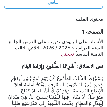
اساسي
محتوى الملف:
الصفحة 1
الأستاذ: علي الزيودي تدريب على الفرض الجامع
السنة الدراسية: 2025 / 2026
الثلاثي الثالث
الثامنة أساسياً
نجحني
نص الانطلاق:
أَشْرِعَةُ الطُّمُوحِ وَإِرَادَةُ البِنَاءِ
يَسْتَيْقِظُ الشَّابُ الطُّمُوحُ كُلَّ يَوْمٍ مُسْتَبْشِراً بِفَجْرِ
جَدِيدٍ، يُنِيرُ لَهُ دُرُوبَ المَعْرِفَةِ وَيَفْتَحُ أَمَامَهُ آفَاقَ
الْإِبْدَاعِ الفَسِيحَةَ.
وَهُوَ يُدْرِكُ أَنَّ الحَيَاةَ كِفَاحٌ
مُتَوَاصِلٌ، لَا مَكَانَ فِيهَا لِلْمُتَقَاعِسِينَ، بَلْ هِيَ مَيْدَانٌ
لِلْبَدْلِ وَالعَطَاءِ.
يَذْهَبُ التَّلْمِيذُ إِلَى مَدْرَسَتِهِ طَلَبَاً