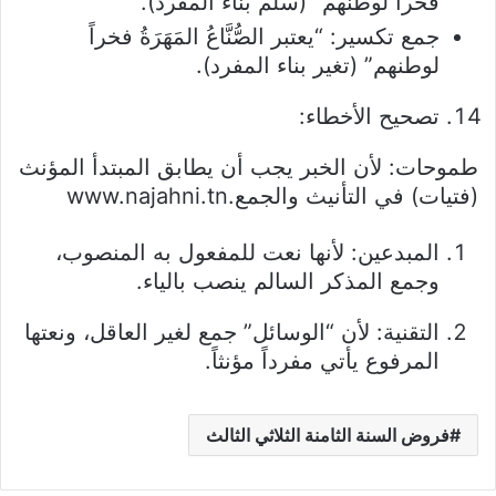
فخراً لوطنهم” (سلم بناء المفرد).
جمع تكسير: “يعتبر الصُّنَّاعُ المَهَرَةُ فخراً
لوطنهم” (تغير بناء المفرد).
تصحيح الأخطاء:
طموحات: لأن الخبر يجب أن يطابق المبتدأ المؤنث
(فتيات) في التأنيث والجمع.www.najahni.tn
المبدعين: لأنها نعت للمفعول به المنصوب،
وجمع المذكر السالم ينصب بالياء.
التقنية: لأن “الوسائل” جمع لغير العاقل، ونعتها
المرفوع يأتي مفرداً مؤنثاً.
فروض السنة الثامنة الثلاثي الثالث