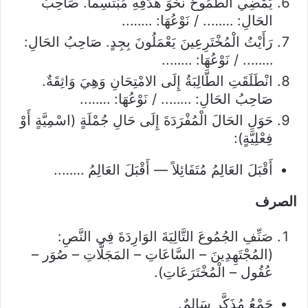
يَمْضِي الطَّمُوحُ نَحْوَ هَدَفِهِ مُبْتَسِماً. صَاحِبُ
الحَالِ: …….. / نَوْعُهَا: ……..
رَأَيْتُ الْمُخْتَرِعِينَ يَعْمَلُونَ بِجِدٍ. صَاحِبُ الحَالِ:
…….. / نَوْعُهَا: ……..
انْطَلَقَتِ الطَّالِبَةُ إِلَى الامْتِحَانِ وَهِيَ وَاثِقَةٌ.
صَاحِبُ الحَالِ: …….. / نَوْعُهَا: ……..
حَوَلِ الحَالَ الْمُفْرَدَةَ إِلَى حَالِ جُمْلَةٍ (اسْمِيَّةٍ أَوْ
فِعْلِيَّةٍ):
أَقْبَلَ العَالِمُ مُتَفَائِلاً — أَقْبَلَ العَالِمُ ……..
الصرف
صَنِّفِ الجُمُوعَ التَّالِيَةَ الوَارِدَةَ فِي النَّصِ:
(المُجْتَهِدِينَ – السَّاعَاتِ – المَجَلَّاتِ – صُوَر –
عُقُول – الْمُخْتَرَعَاتِ).
جَمْعُ مُذَكَّرٍ سَالِمٌ.