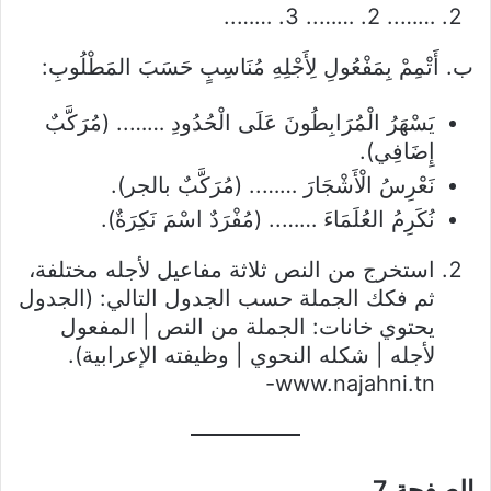
…….. 2. …….. 3. ……..
ب. أَتْمِمْ بِمَفْعُولِ لِأَجْلِهِ مُنَاسِبٍ حَسَبَ المَطْلُوبِ:
يَسْهَرُ الْمُرَابِطُونَ عَلَى الْحُدُودِ …….. (مُرَكَّبٌ
إِضَافِي).
نَعْرِسُ الْأَشْجَارَ …….. (مُرَكَّبٌ بالجر).
نُكَرِمُ العُلَمَاءَ …….. (مُفْرَدٌ اسْمَ نَكِرَةٌ).
استخرج من النص ثلاثة مفاعيل لأجله مختلفة،
ثم فكك الجملة حسب الجدول التالي: (الجدول
يحتوي خانات: الجملة من النص | المفعول
لأجله | شكله النحوي | وظيفته الإعرابية).
www.najahni.tn-
الصفحة 7